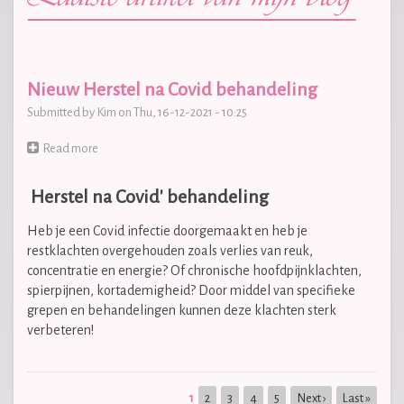
Nieuw Herstel na Covid behandeling
Submitted by
Kim
on
Thu, 16-12-2021 - 10:25
Read more
about
Nieuw
Herstel
Herstel na Covid' behandeling
na
Covid
Heb je een Covid infectie doorgemaakt en heb je
behandeling
restklachten overgehouden zoals verlies van reuk,
concentratie en energie? Of chronische hoofdpijnklachten,
spierpijnen, kortademigheid? Door middel van specifieke
grepen en behandelingen kunnen deze klachten sterk
verbeteren!
Pagination
Current
1
Page
2
Page
3
Page
4
Page
5
Next
Next ›
Last
Last »