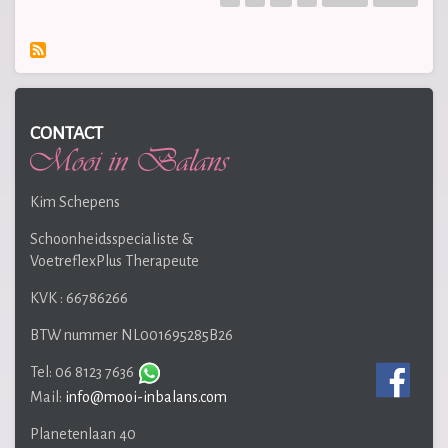
page
page
page
CONTACT
Kim Schepens
Schoonheidsspecialiste &
VoetreflexPlus Therapeute
KVK : 66786266
BTW nummer NL001695285B26
Tel: 06 8123 7636
Mail:
info@mooi-inbalans.com
Planetenlaan 40