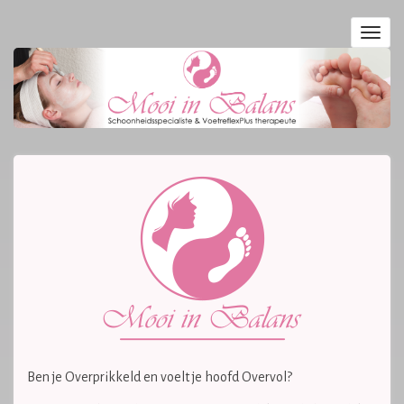
Skip
to
Toggl
main
navig
content
Ben je Overprikkeld en voelt je hoofd Overvol?